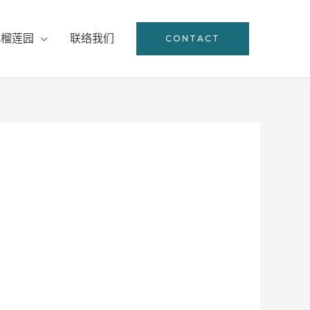
观榴莲园
联络我们
CONTACT