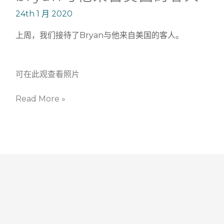
与
24th 1 月 2020
他
来
上周，我们接待了Bryan与他来自美国的客人。
自
美
国
可在此观查看照片
的
客
Read More »
人