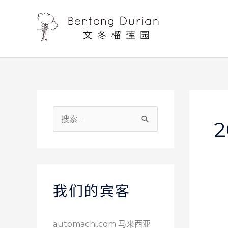
跳
至
内
容
搜
2
索
：
我们的宾客
automachi.com 马来西亚